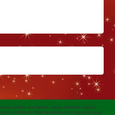
ährend andere uns helfen, diese Website und die
assen möchten. Bitte beachten Sie, dass bei einer